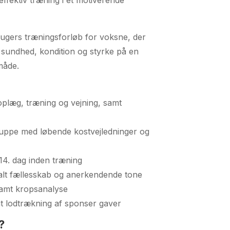
-ugers træningsforløb for voksne, der
 sundhed, kondition og styrke på en
måde.
oplæg, træning og vejning, samt
uppe med løbende kostvejledninger og
14. dag inden træning
ialt fællesskab og anerkendende tone
 samt kropsanalyse
mt lodtrækning af sponser gaver
?