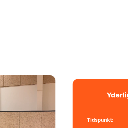
Yderli
Tidspunkt: