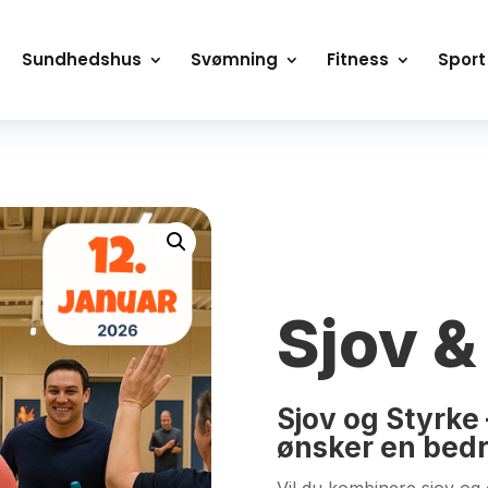
Sundhedshus
Svømning
Fitness
Sport
HJEM
/
DET LILLE SUN
MOTIONSCENTER
/
HOL
STYRKE
Sjov &
Sjov og Styrke 
ønsker en bed
Vil du kombinere sjov og 