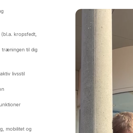
ng
(bl.a. kropsfedt,
 træningen til dig
ktiv livsstil
on
b
funktioner
, mobilitet og