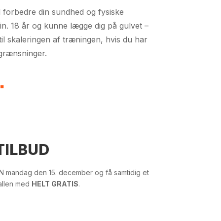
il forbedre din sundhed og fysiske
n. 18 år og kunne lægge dig på gulvet –
r til skaleringen af træningen, hvis du har
grænsninger.
.
TILBUD
EN mandag den 15. december og få samtidig et
hallen med
HELT GRATIS
.