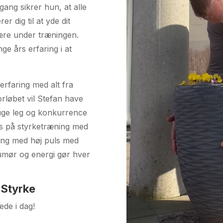
ang sikrer hun, at alle
 dig til at yde dit
ære under træningen.
e års erfaring i at
.
erfaring med alt fra
forløbet vil Stefan have
ruge leg og konkurrence
us på styrketræning med
ing med høj puls med
humør og energi gør hver
 Styrke
ede i dag!