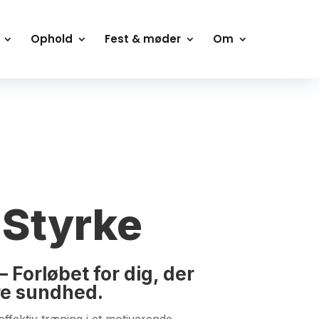
Ophold
Fest & møder
Om
DHEDSHUS
/
HOLDTRÆNING I
DTRÆNING - IGANGVÆRENDE
/ SJOV &
 Styrke
– Forløbet for dig, der
re sundhed.
effektiv træning i et motiverende