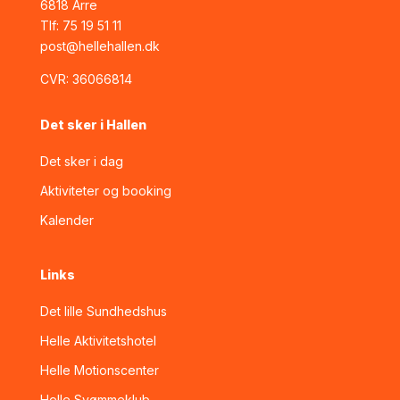
6818 Årre
Tlf:
75 19 51 11
post@hellehallen.dk
CVR:
36066814
Det sker i Hallen
Det sker i dag
Aktiviteter og booking
Kalender
Links
Det lille Sundhedshus
Helle Aktivitetshotel
Helle Motionscenter
Helle Svømmeklub