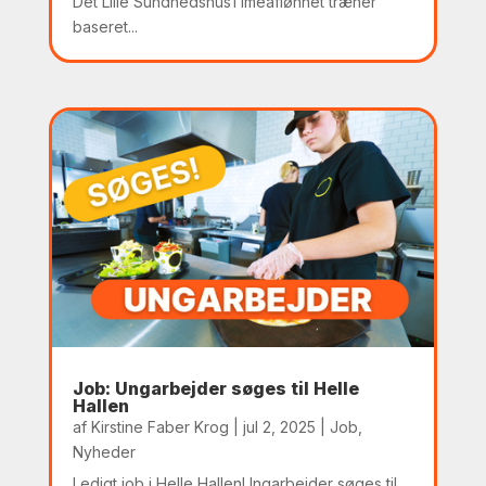
Det Lille SundhedshusTimeaflønnet træner
baseret...
Job: Ungarbejder søges til Helle
Hallen
af
Kirstine Faber Krog
|
jul 2, 2025
|
Job
,
Nyheder
Ledigt job i Helle HallenUngarbejder søges til