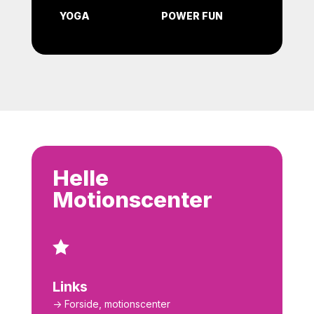
YOGA
POWER FUN
Helle
Motionscenter

Links
-> Forside, motionscenter