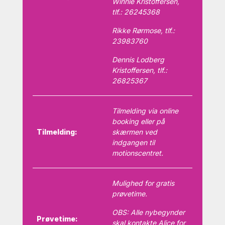
Winnie Kristoffersen,
tlf.: 26245368
Rikke Rørmose, tlf.:
23983760
Dennis Lodberg
Kristoffersen, tlf.:
26825367
Tilmelding via online
booking eller på
Tilmelding:
skærmen ved
indgangen til
motionscentret.
Mulighed for gratis
prøvetime.
OBS: Alle nybegynder
Prøvetime:
skal kontakte Alice for