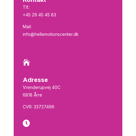
Tlf.:
+45 29 45 45 83
Mail:
info@hellemotionscenter.dk

Adresse
Vrenderupvej 40C
6818 Årre
CVR:
33727496
