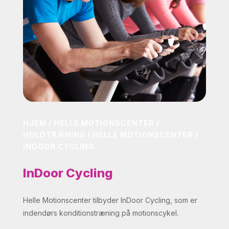
HJEM
/
HELLE MOTIONSCENTER
/
HOLDTRÆNING I HELLE MOTIONSCENTER
/
INDOOR CYCLING
InDoor Cycling
Helle Motionscenter tilbyder InDoor Cycling, som er
indendørs konditionstræning på motionscykel.