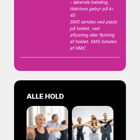
– løbende betaling,
tilskrives gebyr på kr.
45
SMS sendes ved plads
på holdet, ved
aflysning eller flytning
af holdet. SMS betales
af HMC
ALLE HOLD