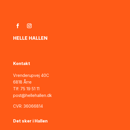
HELLE HALLEN
Kontakt
Vrenderupvej 40C
6818 Årre
Tlf:
75 19 51 11
post@hellehallen.dk
CVR:
36066814
Det sker i Hallen