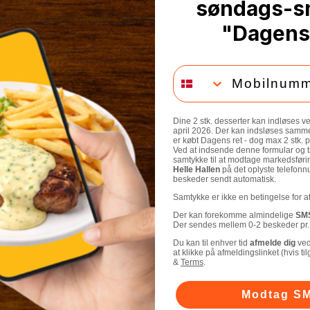
søndags-s
"Dagens
Mobilnummer
Dine 2 stk. desserter kan indløses v
april 2026. Der kan indsløses samme
er købt Dagens ret - dog max 2 stk. p
Ved at indsende denne formular og t
samtykke til at modtage markedsfør
Helle Hallen
på det oplyste telefon
beskeder sendt automatisk.
Samtykke er ikke en betingelse for at
Der kan forekomme almindelige
SMS
Der sendes mellem 0-2 beskeder pr.
Du kan til enhver tid
afmelde dig
ved
at klikke på afmeldingslinket (hvis ti
&
Terms
.
Modtag SM