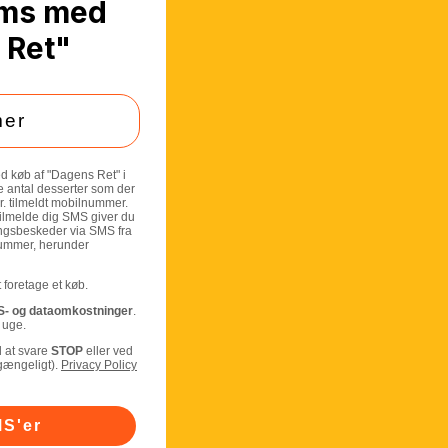
ms med
 Ret"
ed køb af "Dagens Ret" i
 antal desserter som der
r. tilmeldt mobilnummer.
ilmelde dig SMS giver du
ingsbeskeder via SMS fra
nummer, herunder
 foretage et køb.
- og dataomkostninger
.
 uge.
 at svare
STOP
eller ved
lgængeligt).
Privacy Policy
S'er