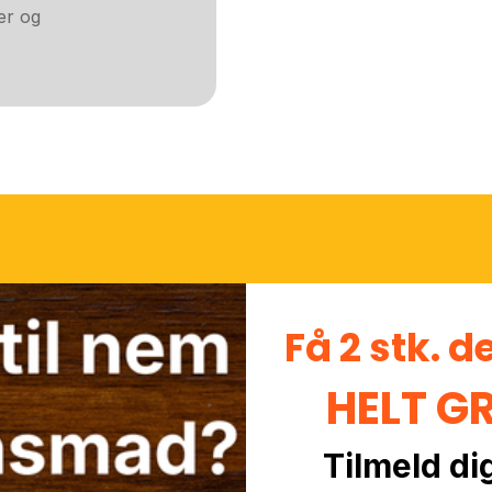
er og
Få 2 stk. d
HELT G
Tilmeld di