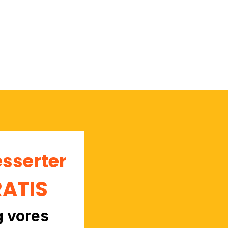
esserter
RATIS
g vores