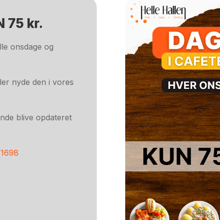
 75 kr.
lle onsdage og
er nyde den i vores
ende blive opdateret
41698