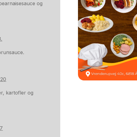
 bearnaisesauce og
.
 brunsauce.
 20
, kartofler og
27