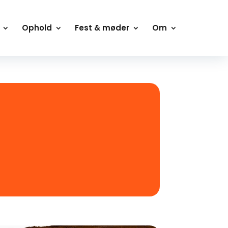
Ophold
Fest & møder
Om