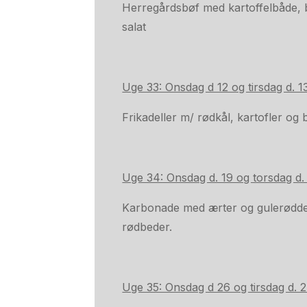
Herregårdsbøf med kartoffelbåde,
salat
Uge 33: Onsdag d 12 og tirsdag d. 13
Frikadeller m/ rødkål, kartofler og
Uge 34: Onsdag d. 19 og torsdag d.
Karbonade med ærter og gulerødder
rødbeder.
Uge 35: Onsdag d 26 og tirsdag d. 