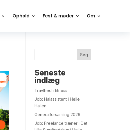
Ophold
Fest & møder
Om
Søg
Seneste
indlæg
Travlhed i fitness
Job: Halassistent i Helle
Hallen
Generalforsamling 2026
Job: Freelance træner i Det
Lille Sundhedshus i Helle