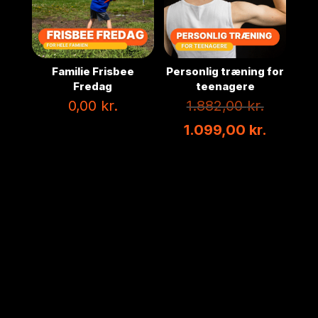
Familie Frisbee
Personlig træning for
Fredag
teenagere
Den
0,00
kr.
1.882,00
kr.
oprindel
Den
1.099,00
kr.
pris
aktuell
var:
pris
1.882,00
er:
1.099,00