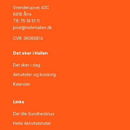
Vrenderupvej 40C
6818 Årre
Tlf:
75 19 51 11
post@hellehallen.dk
CVR:
36066814
Det sker i Hallen
Det sker i dag
Aktiviteter og booking
Kalender
Links
Det lille Sundhedshus
Helle Aktivitetshotel