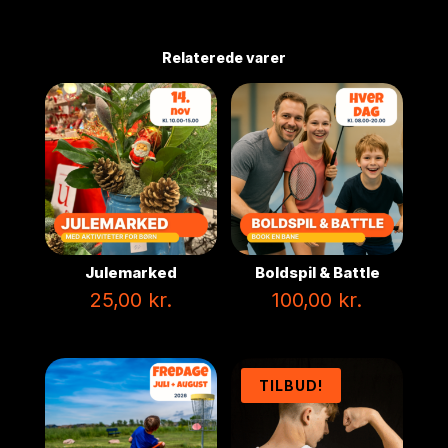
Relaterede varer
Julemarked
Boldspil & Battle
25,00
kr.
100,00
kr.
TILBUD!