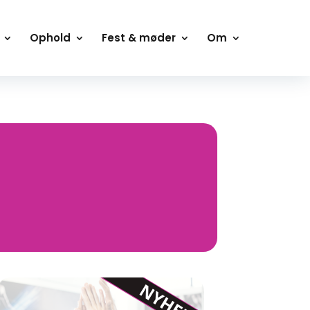
Ophold
Fest & møder
Om