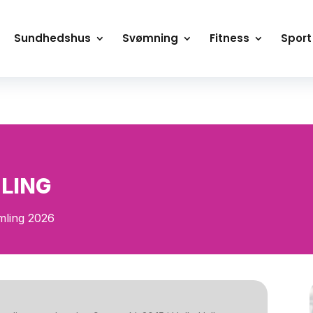
Sundhedshus
Svømning
Fitness
Sport
LING
mling 2026