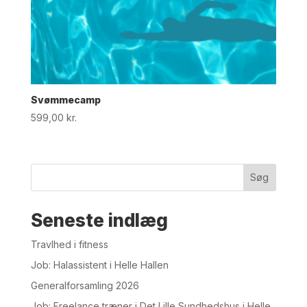
Svømmecamp
599,00
kr.
Søg
Seneste indlæg
Travlhed i fitness
Job: Halassistent i Helle Hallen
Generalforsamling 2026
Job: Freelance træner i Det Lille Sundhedshus i Helle