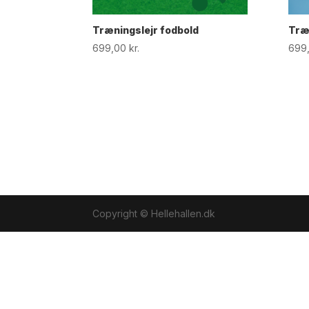
Træningslejr fodbold
Træ
699,00
kr.
699
Copyright © Hellehallen.dk