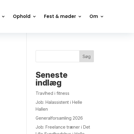
Ophold
Fest & møder
Om
Søg
Seneste
indlæg
Travlhed i fitness
Job: Halassistent i Helle
Hallen
Generalforsamling 2026
Job: Freelance træner i Det
Lille Sundhedshus i Helle