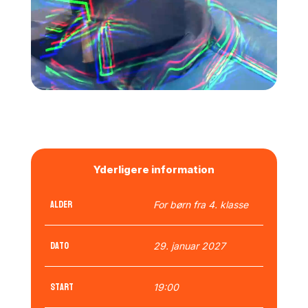
Yderligere information
Alder
For børn fra 4. klasse
Dato
29. januar 2027
Start
19:00