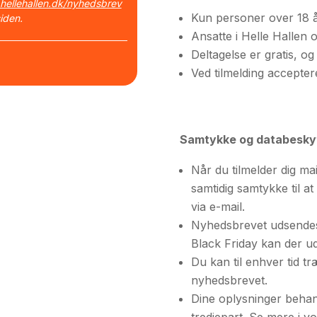
hellehallen.dk/nyhedsbrev
Kun personer over 18 å
siden.
Ansatte i Helle Hallen 
Deltagelse er gratis, og
Ved tilmelding accepter
Samtykke og databesky
Når du tilmelder dig ma
samtidig samtykke til a
via e-mail.
Nyhedsbrevet udsendes 
Black Friday kan der ud
Du kan til enhver tid t
nyhedsbrevet.
Dine oplysninger behand
tredjepart. Se mere i v