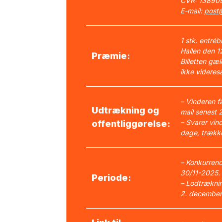
CVR: 13890
E-mail:
post@
1 stk. entrébi
Hallen den 
Præmie:
Billetten gæ
ikke videres
– Vinderen f
Udtrækning og
mail senest 
– Svarer vind
offentliggørelse:
dage, trække
– Konkurrenc
30/11-2025.
Periode:
– Lodtrækni
2. decembe