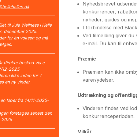
9
Nyhedsbrevet udsendes 
hellehallen.dk
konkurrencer, rabatkode
nyheder, guides og insp
llet til Jule Wellness i Helle
I forbindelse med Black
12. december 2025.
Ved tilmelding giver du
lder for én voksen og må
e-mail. Du kan til enhve
ælges.
Præmie
år direkte besked via e-
2/12-2025
Præmien kan ikke ombytt
eren ikke inden for 7
varer/ydelser.
s en ny vinder.
Udtrækning og offentlig
en løber fra 14/11-2025-
Vinderen findes ved lod
ngen foretages senest den
konkurrenceperioden.
r 2025
Vilkår