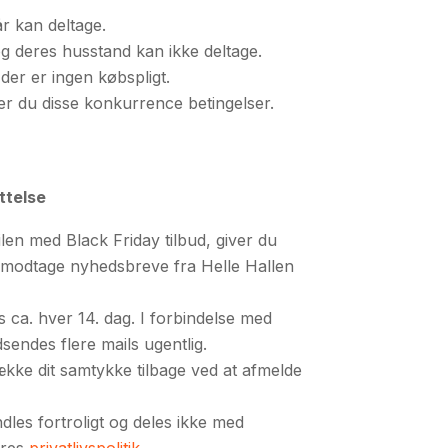
r kan deltage.
og deres husstand kan ikke deltage.
 der er ingen købspligt.
er du disse konkurrence betingelser.
ttelse
ilen med Black Friday tilbud, giver du
t modtage nyhedsbreve fra Helle Hallen
ca. hver 14. dag. I forbindelse med
sendes flere mails ugentlig.
række dit samtykke tilbage ved at afmelde
les fortroligt og deles ikke med
ores
privatlivspolitik