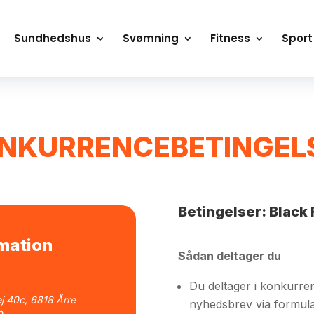
Sundhedshus
Svømning
Fitness
Sport
NKURRENCEBETINGEL
Betingelser: Black 
rmation
Sådan deltager du
Du deltager i konkurren
j 40c, 6818 Årre
nyhedsbrev via formul