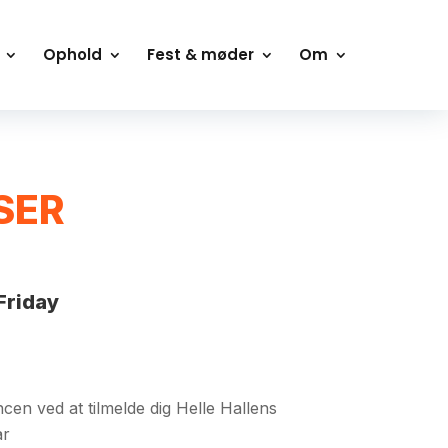
Ophold
Fest & møder
Om
SER
Friday
cen ved at tilmelde dig Helle Hallens
ar